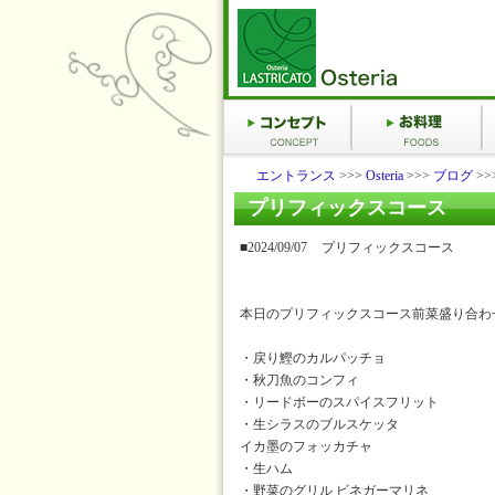
エントランス
>>>
Osteria
>>>
ブログ
>
プリフィックスコース
■2024/09/07
プリフィックスコース
本日のプリフィックスコース前菜盛り合わ
・戻り鰹のカルパッチョ
・秋刀魚のコンフィ
・リードボーのスパイスフリット
・生シラスのブルスケッタ
イカ墨のフォッカチャ
・生ハム
・野菜のグリル ビネガーマリネ