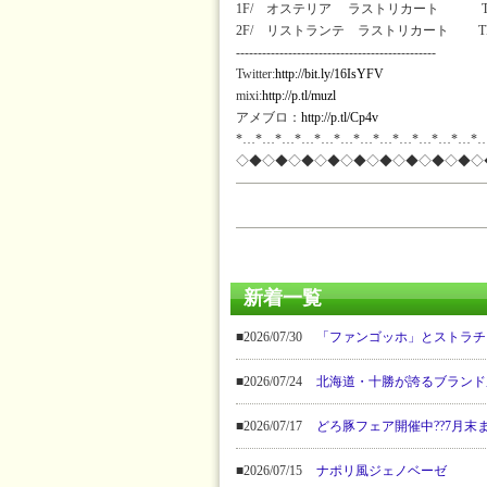
1F/ オステリア ラストリカート TEL:03
2F/ リストランテ ラストリカート TEL:03
----------------------------------------------
Twitter:
http://bit.ly/16IsYFV
mixi:
http://p.tl/muzl
アメブロ：
http://p.tl/Cp4v
*…*…*…*…*…*…*…*…*…*…*…*…*
◇◆◇◆◇◆◇◆◇◆◇◆◇◆◇◆◇◆◇
新着一覧
■2026/07/30
「ファンゴッホ」とストラチ
■2026/07/24
北海道・十勝が誇るブランド
■2026/07/17
どろ豚フェア開催中??7月末
■2026/07/15
ナポリ風ジェノベーゼ