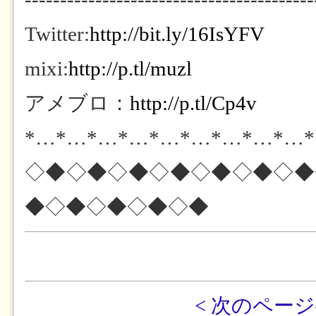
Twitter:
http://bit.ly/16IsYFV
mixi:
http://p.tl/muzl
アメブロ：
http://p.tl/Cp4v
*…*…*…*…*…*…*…*…*…
◇◆◇◆◇◆◇◆◇◆◇◆◇◆
◆◇◆◇◆◇◆◇◆
< 次のペー