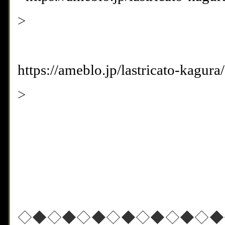
>
https://ameblo.jp/lastricato-kagu
>
◇◆◇◆◇◆◇◆◇◆◇◆◇◆