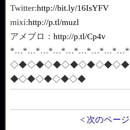
Twitter:
http://bit.ly/16IsYFV
mixi:
http://p.tl/muzl
アメブロ：
http://p.tl/Cp4v
*…*…*…*…*…*…*…*…*…
◇◆◇◆◇◆◇◆◇◆◇◆◇◆
◆◇◆◇◆◇◆◇◆
< 次のペー