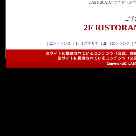
LASTRICATO / ご予約・
ご予
2F RISTOR
｜
エントランス
｜
1F オステリア
｜
2F リストランテ
｜