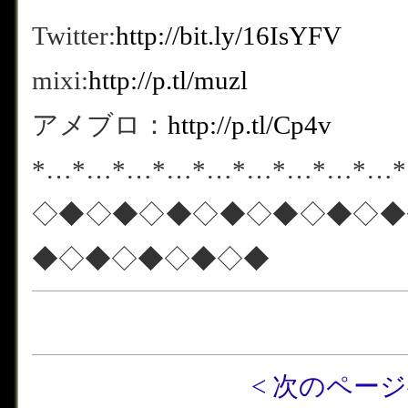
Twitter:
http://bit.ly/16IsYFV
mixi:
http://p.tl/muzl
アメブロ：
http://p.tl/Cp4v
*…*…*…*…*…*…*…*…*…
◇◆◇◆◇◆◇◆◇◆◇◆◇◆
◆◇◆◇◆◇◆◇◆
< 次のペー