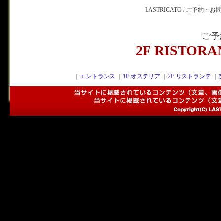
LASTRICATO / ご予約・
ご予
2F RISTOR
｜
エントランス
｜
1F オステリア
｜
2F リストランテ
｜