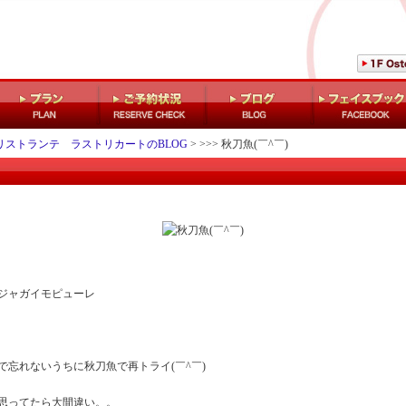
LASTRICATO Ristorante
リストランテ ラストリカートのBLOG
> >>> 秋刀魚(￣^￣)
ジャガイモピューレ
忘れないうちに秋刀魚で再トライ(￣^￣)
思ってたら大間違い。。