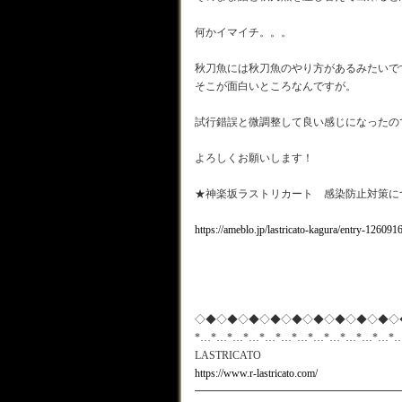
何かイマイチ。。。
秋刀魚には秋刀魚のやり方があるみたいで
そこが面白いところなんですが。
試行錯誤と微調整して良い感じになったのでオ
よろしくお願いします！
★神楽坂ラストリカート 感染防止対策に
https://ameblo.jp/lastricato-kagura/entry-12609
◇◆◇◆◇◆◇◆◇◆◇◆◇◆◇◆◇◆◇
*…*…*…*…*…*…*…*…*…*…*…*…*
LASTRICATO
https://www.r-lastricato.com/
━━━━━━━━━━━━━━━━━━━