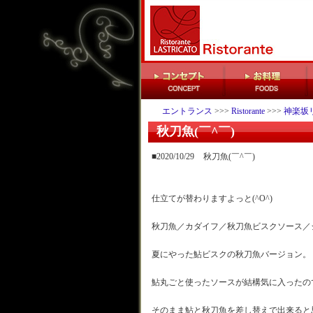
エントランス
>>>
Ristorante
>>>
神楽坂
秋刀魚(￣^￣)
■2020/10/29
秋刀魚(￣^￣)
仕立てが替わりますよっと(^O^)
秋刀魚／カダイフ／秋刀魚ビスクソース／
夏にやった鮎ビスクの秋刀魚バージョン。
鮎丸ごと使ったソースが結構気に入ったので
そのまま鮎と秋刀魚を差し替えで出来ると