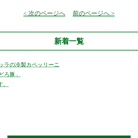
< 次のページへ
前のページへ >
新着一覧
ッラの冷製カペッリーニ
どろ豚」
す。