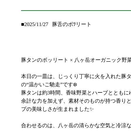
■2025/11/27
豚舌のボﾂリート
豚タンのボッリート × 八ヶ岳オーガニック野菜
本日の一皿は、じっくり丁寧に火を入れた豚
の“温かいご馳走”です❄️
豚タンは約3時間、香味野菜とハーブとともに
余計な力を加えず、素材そのものが持つ香り
プの美味しさが生まれました✨
合わせるのは、八ヶ岳の清らかな空気と冷涼