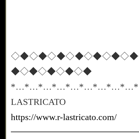
◇◆◇◆◇◆◇◆◇◆◇◆◇◆
◆◇◆◇◆◇◆◇◆
*…*…*…*…*…*…*…*…*…
LASTRICATO
https://www.r-lastricato.com/
━━━━━━━━━━━━━━