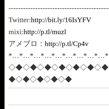
-----------------------------------------
Twitter:
http://bit.ly/16IsYFV
mixi:
http://p.tl/muzl
アメブロ：
http://p.tl/Cp4v
*…*…*…*…*…*…*…*…*…
◇◆◇◆◇◆◇◆◇◆◇◆◇◆
◆◇◆◇◆◇◆◇◆