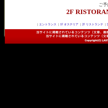
ご予
2F RISTOR
｜
エントランス
｜
1F オステリア
｜
2F リストランテ
｜