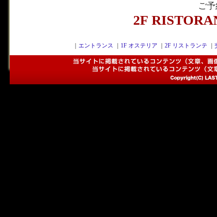
ご予
2F RISTOR
｜
エントランス
｜
1F オステリア
｜
2F リストランテ
｜