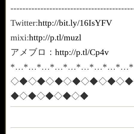
-----------------------------------------
Twitter:
http://bit.ly/16IsYFV
mixi:
http://p.tl/muzl
アメブロ：
http://p.tl/Cp4v
*…*…*…*…*…*…*…*…*…
◇◆◇◆◇◆◇◆◇◆◇◆◇◆
◆◇◆◇◆◇◆◇◆