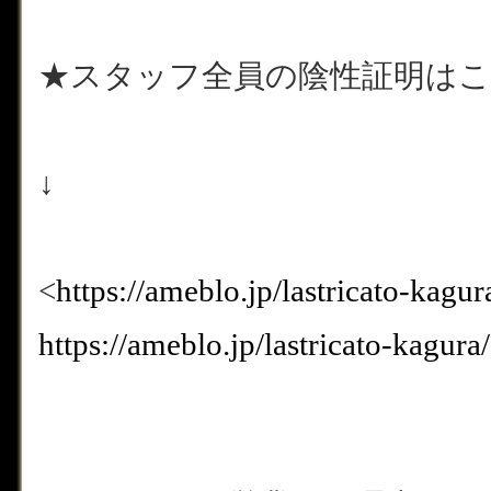
★スタッフ全員の陰性証明は
↓
<
https://ameblo.jp/lastricato-kag
https://ameblo.jp/lastricato-kagu