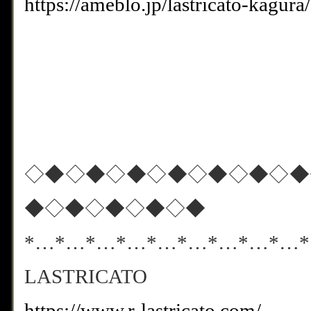
https://ameblo.jp/lastricato-kagu
◇◆◇◆◇◆◇◆◇◆◇◆◇◆
◆◇◆◇◆◇◆◇◆
*…*…*…*…*…*…*…*…*…
LASTRICATO
https://www.r-lastricato.com/