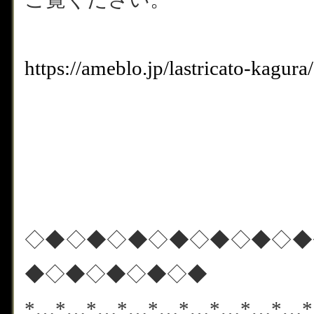
https://ameblo.jp/lastricato-kagu
◇◆◇◆◇◆◇◆◇◆◇◆◇◆
◆◇◆◇◆◇◆◇◆
*…*…*…*…*…*…*…*…*…