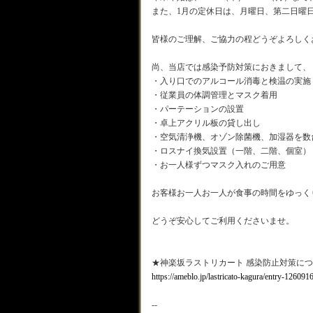
また、1月の定休日は、月曜日、第二日曜日
皆様のご理解、ご協力の程どうぞよろしく
尚、当店では感染予防対策におきまして、
・入り口でのアルコール消毒と検温の実施
・従業員の体調管理とマスク着用
・パーテーションの設置
・卓上アクリル板の貸し出し
・空気清浄機、オゾン除菌機、加湿器を数
・ロスナイ換気設置（一階、二階、個室）
・お一人様ずつマスク入れのご用意
お客様お一人お一人が食事の時間をゆっく
どうぞ安心してご利用くださいませ。
★神楽坂ラストリカート 感染防止対策に
https://ameblo.jp/lastricato-kagura/entry-12609
--