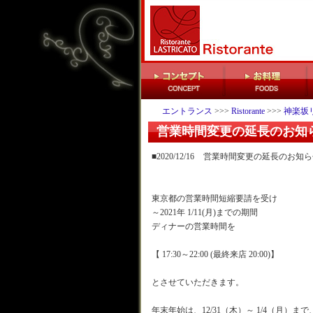
エントランス
>>>
Ristorante
>>>
神楽坂
営業時間変更の延長のお知
■2020/12/16
営業時間変更の延長のお知ら
東京都の営業時間短縮要請を受け
～2021年 1/11(月)までの期間
ディナーの営業時間を
【 17:30～22:00 (最終来店 20:00)】
とさせていただきます。
年末年始は、12/31（木）～ 1/4（月）